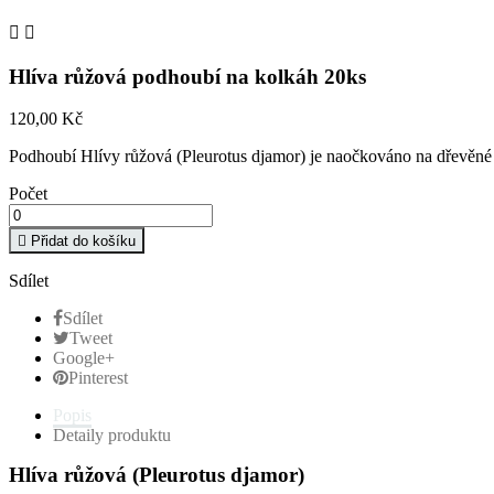


Hlíva růžová podhoubí na kolkáh 20ks
120,00 Kč
Podhoubí Hlívy růžová (Pleurotus djamor) je naočkováno na dřevěné 
Počet

Přidat do košíku
Sdílet
Sdílet
Tweet
Google+
Pinterest
Popis
Detaily produktu
Hlíva růžová (Pleurotus djamor)