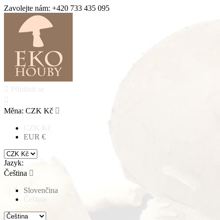
Zavolejte nám:
+420 733 435 095

Přihlásit se

Měna:
CZK Kč

CZK Kč
EUR €
Jazyk:
Čeština

Slovenčina
Čeština