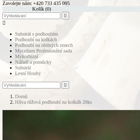
Zavolejte nám:
+420 733 435 095
shopping_cart
Košík
(0)


Substrát s podhoubím
Podhoubí na kolkách
Podhoubí na obilných zrnech
Mycelium Profesionální sada
Mykorhizní
Nářadí a pomůcky
Substrát
Lesní Houby

Domů
Hlíva růžová podhoubí na kolkáh 20ks