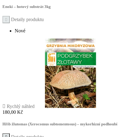
Enoki – hotový substrát 3kg
Detaily produktu

Nové

Rychlý náhled
Cena
180,00 Kč
Hřib žlutomas (Xerocomus subtomentosus) – mykorhizní podhoubí
Detaily produktu