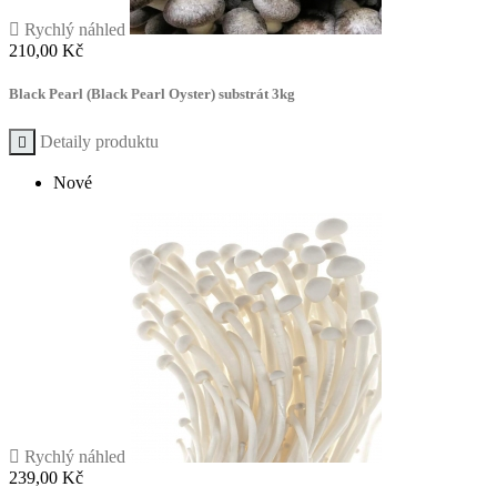

Rychlý náhled
Cena
210,00 Kč
Black Pearl (Black Pearl Oyster) substrát 3kg
Detaily produktu

Nové

Rychlý náhled
Cena
239,00 Kč