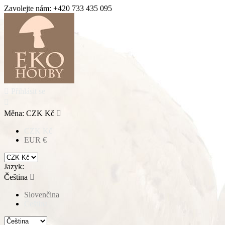
Zavolejte nám:
+420 733 435 095

Přihlásit se

Měna:
CZK Kč

CZK Kč
EUR €
Jazyk:
Čeština

Slovenčina
Čeština