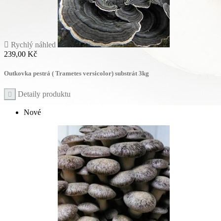

Rychlý náhled
Cena
239,00 Kč
Outkovka pestrá ( Trametes versicolor) substrát 3kg
Detaily produktu

Nové