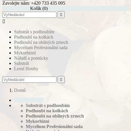
Zavolejte nám:
+420 733 435 095
shopping_cart
Košík
(0)


Substrát s podhoubím
Podhoubí na kolkách
Podhoubí na obilných zrnech
Mycelium Profesionální sada
Mykorhizní
Nářadí a pomůcky
Substrát
Lesní Houby

Domů
Úvodná stránka
Substrát s podhoubím
Podhoubí na kolkách
Podhoubí na obilných zrnech
Mykorhizní
Mycelium Profesionální sada