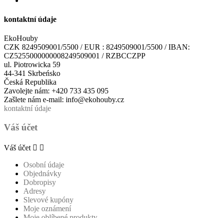
kontaktní údaje
EkoHouby
CZK 8249509001/5500 / EUR : 8249509001/5500 / IBAN:
CZ5255000000008249509001 / RZBCCZPP
ul. Piotrowicka 59
44-341 Skrbeńsko
Česká Republika
Zavolejte nám:
+420 733 435 095
Zašlete nám e-mail:
info@ekohouby.cz
kontaktní údaje
Váš účet
Váš účet


Osobní údaje
Objednávky
Dobropisy
Adresy
Slevové kupóny
Moje oznámení
Moje oblíbené produkty