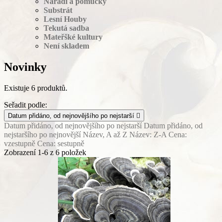
Nářadí a pomůcky
Substrát
Lesní Houby
Tekutá sadba
Mateřšké kultury
Není skladem
Novinky
Existuje 6 produktů.
Seřadit podle:
Datum přidáno, od nejnovějšího po nejstarší

Datum přidáno, od nejnovějšího po nejstarší
Datum přidáno, od
nejstaršího po nejnovější
Název, A až Z
Název: Z-A
Cena:
vzestupně
Cena: sestupně
Zobrazení 1-6 z 6 položek