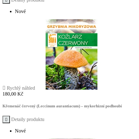

Nové

Rychlý náhled
Cena
180,00 Kč
Křemenáč červený (Leccinum aurantiacum) – mykorhizní podhoubí
Detaily produktu

Nové