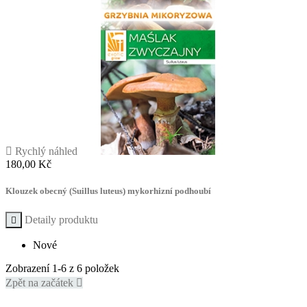

Rychlý náhled
Cena
180,00 Kč
Klouzek obecný (Suillus luteus) mykorhizní podhoubí
Detaily produktu

Nové
Zobrazení 1-6 z 6 položek
Zpět na začátek
