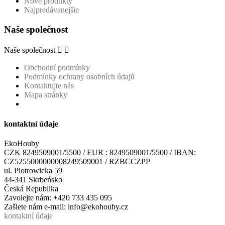
Nové produkty
Najpredávanejšie
Naše společnost
Naše společnost


Obchodní podmínky
Podmínky ochrany osobních údajů
Kontaktujte nás
Mapa stránky
kontaktní údaje
EkoHouby
CZK 8249509001/5500 / EUR : 8249509001/5500 / IBAN:
CZ5255000000008249509001 / RZBCCZPP
ul. Piotrowicka 59
44-341 Skrbeńsko
Česká Republika
Zavolejte nám:
+420 733 435 095
Zašlete nám e-mail:
info@ekohouby.cz
kontaktní údaje