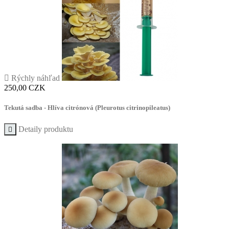

Rýchly náhľad
Cena
250,00 CZK
Tekutá sadba - Hlíva citrónová (Pleurotus citrinopileatus)
Detaily produktu
