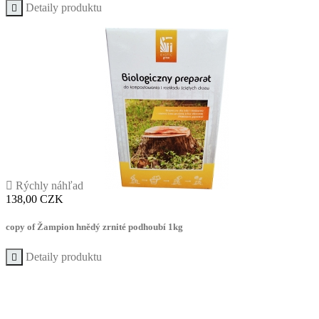
Detaily produktu


Rýchly náhľad
Cena
138,00 CZK
copy of Žampion hnědý zrnité podhoubí 1kg
Detaily produktu
