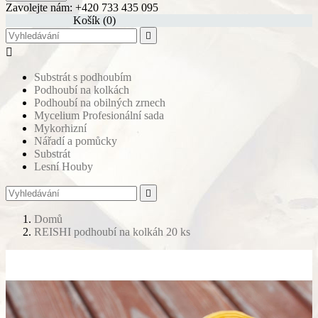
Zavolejte nám:
+420 733 435 095
shopping_cart
Košík
(0)


Substrát s podhoubím
Podhoubí na kolkách
Podhoubí na obilných zrnech
Mycelium Profesionální sada
Mykorhizní
Nářadí a pomůcky
Substrát
Lesní Houby

Domů
REISHI podhoubí na kolkáh 20 ks