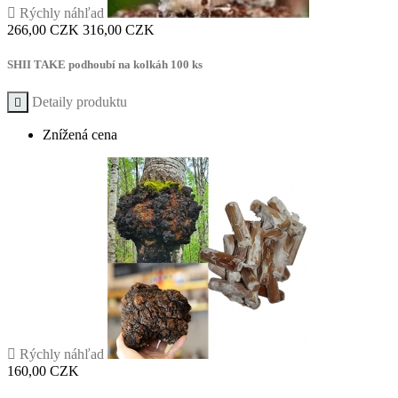

Rýchly náhľad
Cena
Základná
266,00 CZK
316,00 CZK
cena
SHII TAKE podhoubí na kolkáh 100 ks
Detaily produktu

Znížená cena

Rýchly náhľad
Cena
160,00 CZK