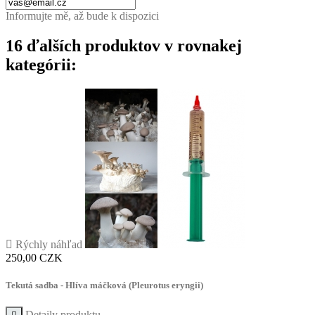
Informujte mě, až bude k dispozici
16 ďalších produktov v rovnakej
kategórii:

Rýchly náhľad
Cena
250,00 CZK
Tekutá sadba - Hlíva máčková (Pleurotus eryngii)
Detaily produktu