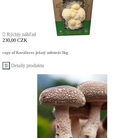

Rýchly náhľad
Cena
230,00 CZK
copy of Korálovec ježatý substrát 3kg
Detaily produktu
