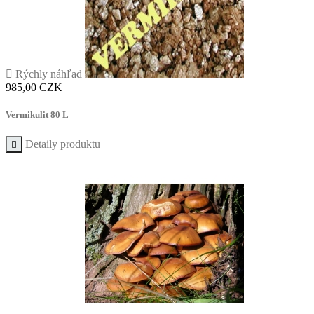

Rýchly náhľad
Cena
985,00 CZK
Vermikulit 80 L
Detaily produktu
