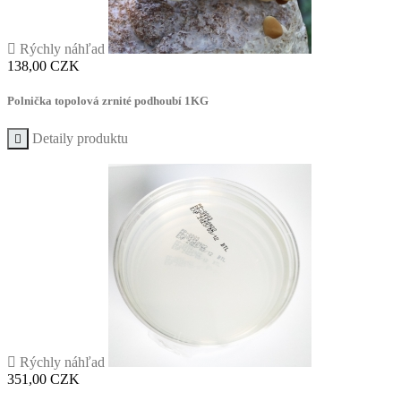

Rýchly náhľad
Cena
138,00 CZK
Polnička topolová zrnité podhoubí 1KG
Detaily produktu


Rýchly náhľad
Cena
351,00 CZK