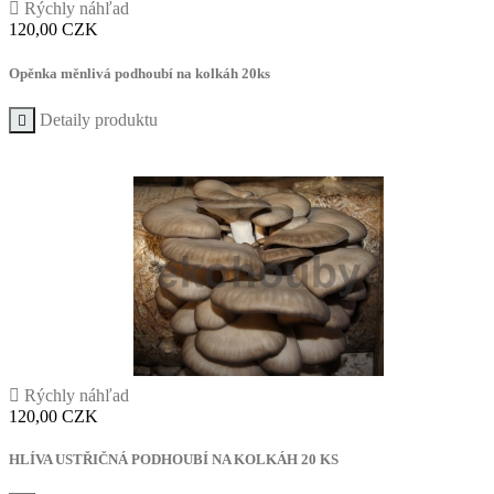

Rýchly náhľad
Cena
120,00 CZK
Opěnka měnlivá podhoubí na kolkáh 20ks
Detaily produktu


Rýchly náhľad
Cena
120,00 CZK
HLÍVA USTŘIČNÁ PODHOUBÍ NA KOLKÁH 20 KS