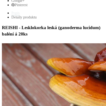
Google+
Pinterest
Popis
Detaily produktu
REISHI
- Lesklokorka leská (ganoderma lucidum)
baléní á 20ks