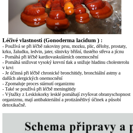
Léčivé vlastnosti (Gonoderma lacidum ) :
- Používá se při léčbě rakoviny prsu, mozku, plic, dělohy, prostaty,
krku, žaludku, ledvin, jater, slinivky břišní, tlustého střeva a jícnu
- Pomáhá při léčbě kardiovaskulárních onemocnění
- Pomáhá snižovat vysoký krevní tlak a snižuje hladinu cholesterolu
v krvi
- Je účinná při léčbě chronické bronchitidy, bronchiální astmy a
dalších alergických onemocnění
- Zpomaluje proces stárnutí organizmu
- Také se používá při léčbě meningitidy
- Výtažky z Lesklokorky lesklé pomáhají zvyšovat obranyschopnost
organizmu, mají antibakteriální a protizánětlivý účinek a působí
detoxikačně.