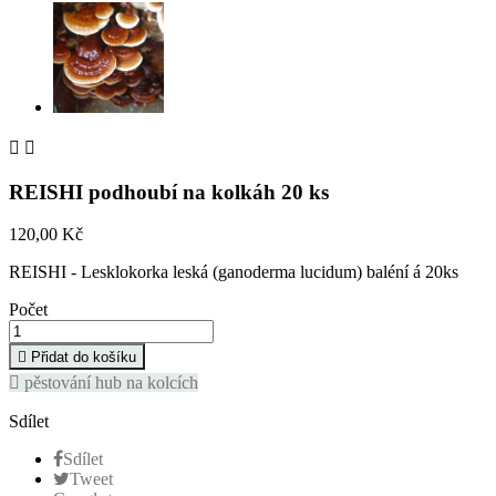


REISHI podhoubí na kolkáh 20 ks
120,00 Kč
REISHI - Lesklokorka leská (ganoderma lucidum) baléní á 20ks
Počet

Přidat do košíku

pěstování hub na kolcích
Sdílet
Sdílet
Tweet