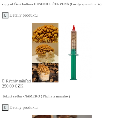
copy of Čistá kultura HUSENICE ČERVENÁ (Cordyceps militaris)
Detaily produktu


Rýchly náhľad
Cena
250,00 CZK
Tekutá sadba - NAMEKO ( Pholiata nameko )
Detaily produktu
