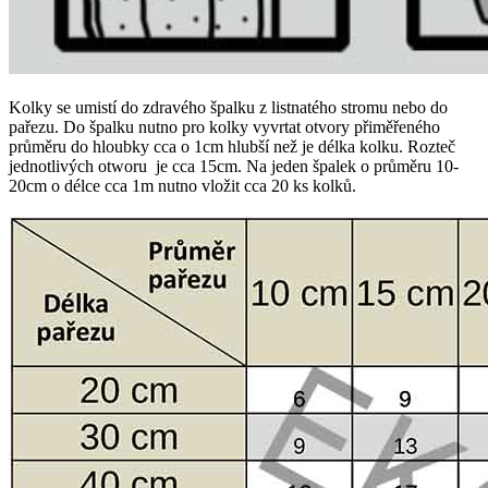
Kolky se umistí do zdravého špalku z listnatého stromu nebo do
pařezu. Do špalku nutno pro kolky vyvrtat otvory přiměřeného
průměru do hloubky cca o 1cm hlubší než je délka kolku. Rozteč
jednotlivých otworu je cca 15cm. Na jeden špalek o průměru 10-
20cm o délce cca 1m nutno vložit cca 20 ks kolků.