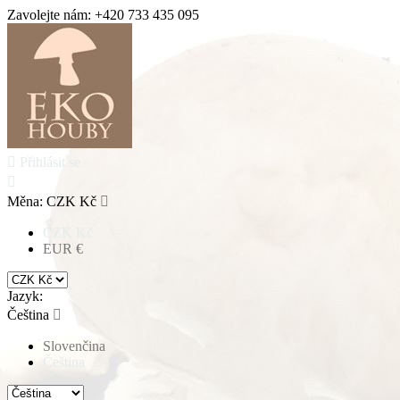
Zavolejte nám:
+420 733 435 095

Přihlásit se

Měna:
CZK Kč

CZK Kč
EUR €
Jazyk:
Čeština

Slovenčina
Čeština