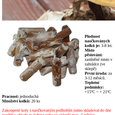
Plodnost
naočkoványch
kolků je:
3-8 let.
Misto
pěstování:
zastíněné misto v
zahrádce (ve
sklepě)
První úroda:
za
3-12 měsíců.
Teplotní
podmínky:
+15ºC ~ + 21ºC
Pracnost:
jednoduchá
Množství kolků:
20 ks
Zakoupené koly s naočkovaným podhobím nutno skladovat do dne
použití v chladu (v lednici nebo ve sklepě) max. 3 měsíce.