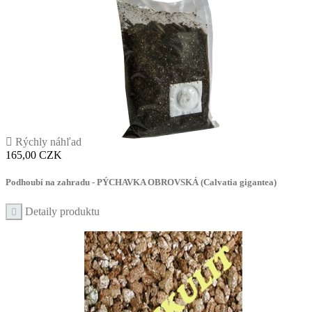

Rýchly náhľad
Cena
165,00 CZK
Podhoubí na zahradu - PÝCHAVKA OBROVSKÁ (Calvatia gigantea)
Detaily produktu
