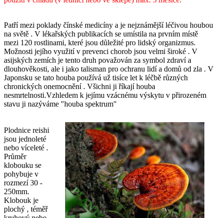
Patří mezi poklady čínské medicíny a je nejznámější léčivou houbou
na světě . V lékařských publikacích se umístila na prvním místě
mezi 120 rostlinami, které jsou důležité pro lidský organizmus.
Možnosti jejího využití v prevenci chorob jsou velmi široké . V
asijských zemích je tento druh považován za symbol zdraví a
dlouhověkosti, ale i jako talisman pro ochranu lidí a domů od zla . V
Japonsku se tato houba používá už tisíce let k léčbě různých
chronických onemocnění . Všichni ji říkají houba
nesmrtelnosti.Vzhledem k jejímu vzácnému výskytu v přirozeném
stavu ji nazýváme "houba spektrum"
Plodnice reishi
jsou jednoleté
nebo víceleté .
Průměr
klobouku se
pohybuje v
rozmezí 30 -
250mm.
Klobouk je
plochý , téměř
kruhový nebo