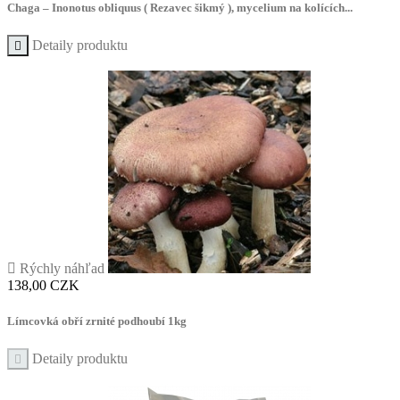
Chaga – Inonotus obliquus ( Rezavec šikmý ), mycelium na kolících...
Detaily produktu


Rýchly náhľad
Cena
138,00 CZK
Límcovká obří zrnité podhoubí 1kg
Detaily produktu
