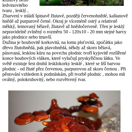
ledvinovitého
tvaru , lesklý ,
Zbarvení v mládí špinavě žlutavé, později červenohnědé, kaštanově
hnědé až purpurově černé. Okraj je víceméně ostrý a relativně
měkký, lemovaný bělavě, žlutavě až hnědočerveně. Třen je lesklý
nepravidelně zvlněný o rozměru 50 - 120x10 - 20 mm stejné barvy
jako plodnice nebo tmavší.
Dužina je houbovitě korkovitá, na lomu plsťovitá, zpočátku jako
dřevo žlutohnědá, pak plavohnědá, někdy až skoro bělavá,
pásovaná, lesklou kůru na povrchu plodnic tvoří kyjovitě rozšířené
konce houbových vláken, které vylučují pryskyřičnou látku. Ve
světě existuje šest druhů lesklokorky lesklé , které se liší barvou
plodnic - od žluté přez červenou, purpurovou až skoro černou . Při
pěstování vzhledem k podmínkám, při tvorbě plodnic , mohou mít
oválný, polokruhovitý, nebo rozvětvený tvar.