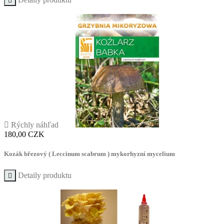


Rýchly náhľad
Cena
180,00 CZK
Kozák březový ( Leccinum scabrum ) mykorhyzní mycelium
Detaily produktu
