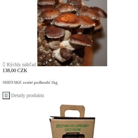

Rýchly náhľad
Cena
138,00 CZK
SHIITAKE zrnité podhoubí 1kg
Detaily produktu
