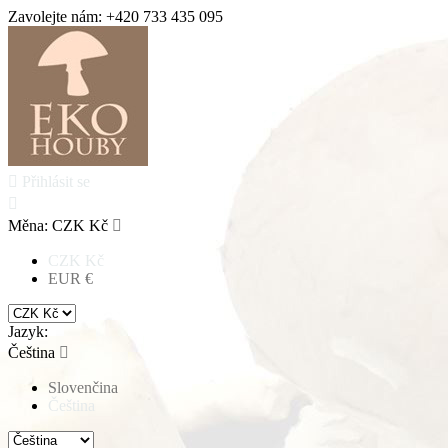
Zavolejte nám:
+420 733 435 095

Přihlásit se

Měna:
CZK Kč

CZK Kč
EUR €
Jazyk:
Čeština

Slovenčina
Čeština