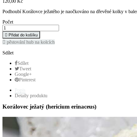
120,00 Kč
Podhoubí Korálovce ježatého je naočkováno na dřevěné kolky v bale
Počet

Přidat do košíku

pěstování hub na kolcích
Sdílet
Sdílet
Tweet
Google+
Pinterest
Popis
Detaily produktu
Korálovec ježatý (hericium erinaceus)