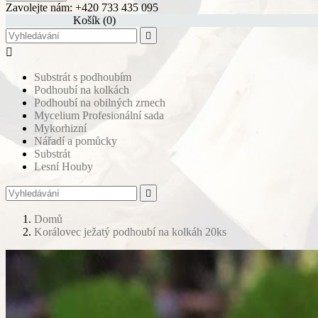
Zavolejte nám:
+420 733 435 095
shopping_cart
Košík
(0)


Substrát s podhoubím
Podhoubí na kolkách
Podhoubí na obilných zrnech
Mycelium Profesionální sada
Mykorhizní
Nářadí a pomůcky
Substrát
Lesní Houby

Domů
Korálovec ježatý podhoubí na kolkáh 20ks