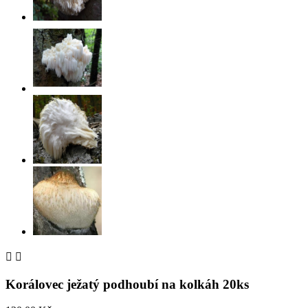


Korálovec ježatý podhoubí na kolkáh 20ks