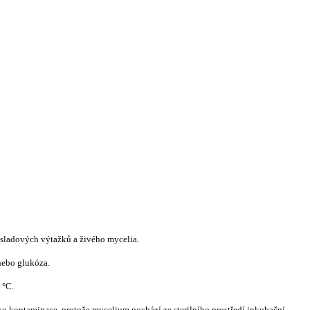
 sladov
ý
ch v
ý
ta
ž
k
ů
a
ž
ivého mycelia.
nebo glukóza.
 °C.
iko kontaminace, proto
ž
e mycelium pochází ze sterilního prost
ř
edí inkuba
č
ní