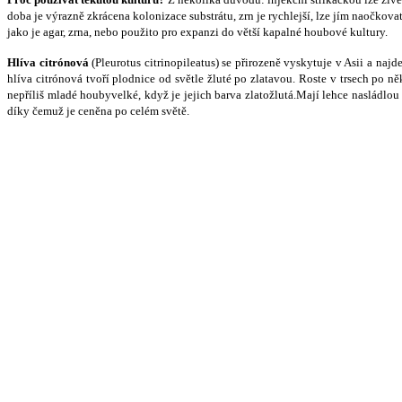
doba je v
ý
razn
ě
zkrácena kolonizace substrátu, zrn je rychlej
š
í, lze jím nao
č
kovat
jako je agar, zrna, nebo pou
ž
ito pro expanzi do v
ě
t
š
í kapalné houbové kultury.
Hlíva citrónová
(Pleurotus citrinopileatus) se p
ř
irozen
ě
vyskytuje v Asii a najd
hlíva citrónová tvo
ř
í plodnice od sv
ě
tle
ž
luté po zlatavou. Roste v trsech po n
ě
nep
ř
íli
š
mladé houbyvelké, kdy
ž
je jejich barva zlato
ž
lutá.Mají lehce nasládlou
díky
č
emu
ž
je cen
ě
na po celém sv
ě
t
ě
.