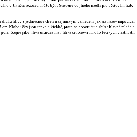
ováno v
ž
ivném roztoku, m
ůž
e b
ý
t p
ř
eneseno do jiného média pro p
ě
stování hub,
h druh
ů
hlívy s jedine
č
nou chutí a zajímav
ý
m vzhledem, jak ji
ž
název napovídá,
5 cm. Klobou
č
ky jsou tenké a k
ř
ehké, proto se doporu
č
uje sbírat hlavn
ě
mladé a
jídla. Stejn
ě
jako hlíva úst
ř
i
č
ná má i hlíva citrónová mnoho lé
č
iv
ý
ch vlastností,