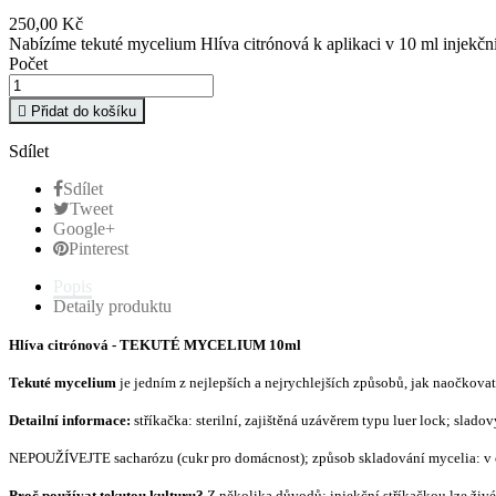
250,00 Kč
Nabízíme tekuté mycelium Hlíva citrónová k aplikaci v 10 ml injekční
Počet

Přidat do košíku
Sdílet
Sdílet
Tweet
Google+
Pinterest
Popis
Detaily produktu
Hlíva
citrónová
- TEKUTÉ MYC
ELIUM 10ml
Tekuté mycelium
je jedním z nejlep
š
ích a nejrychlej
š
ích zp
ů
sob
ů
, jak nao
č
kovat
Detailní informace:
st
ř
íka
č
ka: sterilní, zaji
š
t
ě
ná uzáv
ě
rem typu luer lock; sladov
NEPOU
Ž
ÍVEJTE sacharózu (cukr pro domácnost); zp
ů
sob skladování mycelia: v
Pro
č
pou
ž
ívat tekutou kulturu?
Z n
ě
kolika d
ů
vod
ů
: injek
č
ní st
ř
íka
č
kou lze
ž
iv