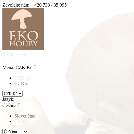
Zavolejte nám:
+420 733 435 095

Přihlásit se

Měna:
CZK Kč

CZK Kč
EUR €
Jazyk:
Čeština

Slovenčina
Čeština