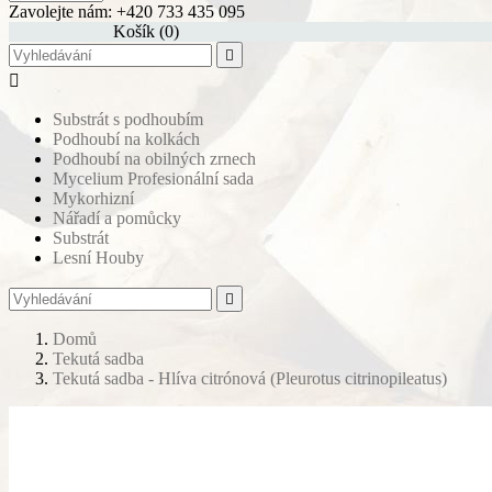
Zavolejte nám:
+420 733 435 095
shopping_cart
Košík
(0)


Substrát s podhoubím
Podhoubí na kolkách
Podhoubí na obilných zrnech
Mycelium Profesionální sada
Mykorhizní
Nářadí a pomůcky
Substrát
Lesní Houby

Domů
Tekutá sadba
Tekutá sadba - Hlíva citrónová (Pleurotus citrinopileatus)