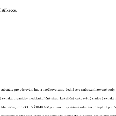
 stříkačce.
 substráty pro p
ě
stování hub a nao
č
kovat zrno. Jedná se o sm
ě
s sterilizované vody,
ý
extrakt: organick
ý
med, kuku
ř
i
č
n
ý
sirup, kuku
ř
i
č
n
ý
cukr, sv
ě
tl
ý
sladov
ý
extrakt 
 chladni
č
ce, p
ř
i 1-3°C. V
Ý
JIMKA Mycelium hlívy r
ůž
ové odumírá p
ř
i teplot
ě
pod 5
é mycelium snadno vst
ř
íknout (nao
č
kovat) do vybraného substrátu, co
ž
sni
ž
uje riz