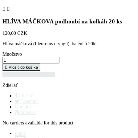


HLÍVA MÁČKOVA podhoubí na kolkáh 20 ks
120,00 CZK
Hlíva máčková (Pleurotus eryngii) baléní á 20ks
Množstvo

Vložiť do košíka

pěstování hub na kolcích
Zdieľať
Zdieľať
Tweetnuť
Google+
Pinterest
No carriers available for this product.
Popis