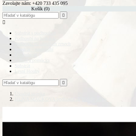
Zavolajte nám:
+420 733 435 095
shopping_cart
Košík
(0)


Substrát s podhoubím
Podhoubí na kolkách
Podhoubí na obilných zrnech
Substrát + podhoubí
Mykorhizní
Nářadí a pomůcky
Substrát
Lesní Houby

Úvodná stránka
HLÍVA MÁČKOVA podhoubí na kolkáh 20 ks