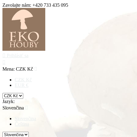
Zavolajte nám:
+420 733 435 095

Prihlásiť sa

Mena:
CZK Kč

CZK Kč
EUR €
Jazyk:
Slovenčina

Slovenčina
Čeština