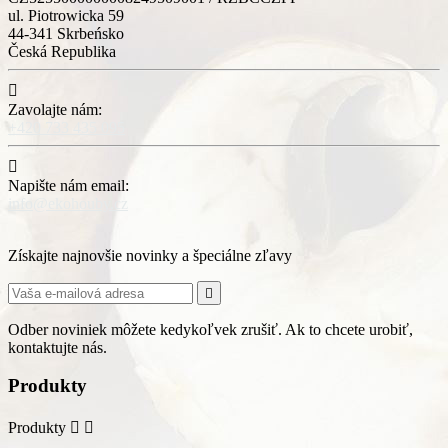
ul. Piotrowicka 59
44-341 Skrbeńsko
Česká Republika

Zavolajte nám:
+420 733 435 095

Napište nám email:
info@ekohouby.cz
Získajte najnovšie novinky a špeciálne zľavy

Odber noviniek môžete kedykoľvek zrušiť. Ak to chcete urobiť,
kontaktujte nás.
Produkty
Produkty

