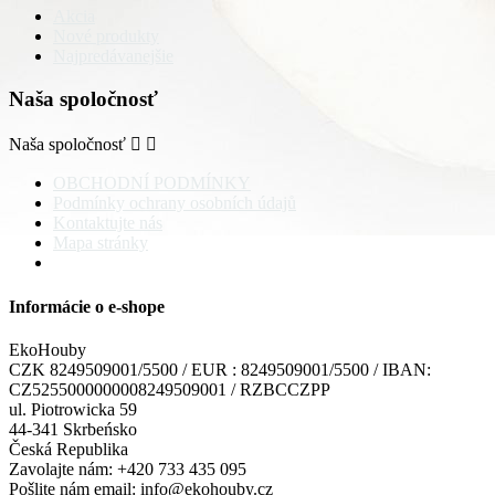
Akcia
Nové produkty
Najpredávanejšie
Naša spoločnosť
Naša spoločnosť


OBCHODNÍ PODMÍNKY
Podmínky ochrany osobních údajů
Kontaktujte nás
Mapa stránky
Informácie o e-shope
EkoHouby
CZK 8249509001/5500 / EUR : 8249509001/5500 / IBAN:
CZ5255000000008249509001 / RZBCCZPP
ul. Piotrowicka 59
44-341 Skrbeńsko
Česká Republika
Zavolajte nám:
+420 733 435 095
Pošlite nám email:
info@ekohouby.cz