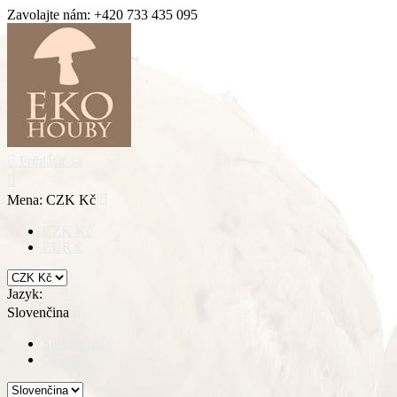
Zavolajte nám:
+420 733 435 095

Prihlásiť sa

Mena:
CZK Kč

CZK Kč
EUR €
Jazyk:
Slovenčina

Slovenčina
Čeština