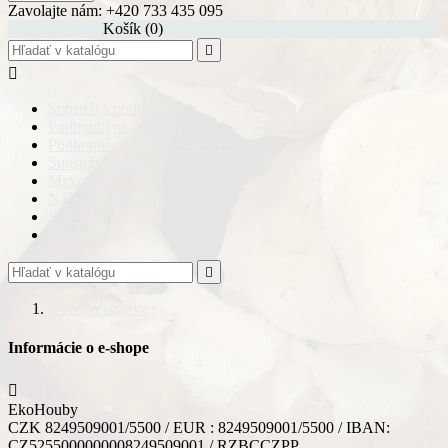
Zavolajte nám:
+420 733 435 095
shopping_cart
Košík
(0)


Substrát s podhoubím
Podhoubí na kolkách
Podhoubí na obilných zrnech
Substrát + podhoubí
Mykorhizní
Nářadí a pomůcky
Substrát
Lesní Houby

Úvodná stránka
Informácie o e-shope

EkoHouby
CZK 8249509001/5500 / EUR : 8249509001/5500 / IBAN:
CZ5255000000008249509001 / RZBCCZPP