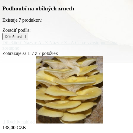
Podhoubí na obilných zrnech
Existuje 7 produktov.
Zoradiť podľa:
Dôležitosť

Dôležitosť
Názvu: A - Z
Názvu: Z - A
Cena: vzostupne
Cena:
zostupne
Zobrazuje sa 1-7 z 7 položiek

Rýchly náhľad
Cena
138,00 CZK