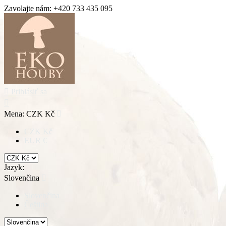
Zavolajte nám:
+420 733 435 095

Prihlásiť sa

Mena:
CZK Kč

CZK Kč
EUR €
Jazyk:
Slovenčina

Slovenčina
Čeština