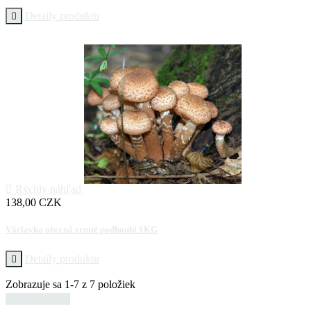
Detaily produktu


Rýchly náhľad
Cena
138,00 CZK
Václavka obecná zrnité podhoubí 1KG
Detaily produktu

Zobrazuje sa 1-7 z 7 položiek
Naspäť hore
