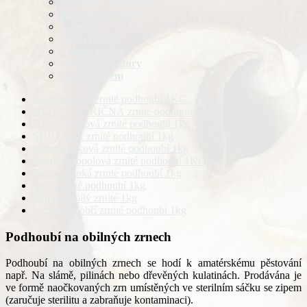
Substrát + podhoubí
Nářadí a pomůcky
Substrát
Lesní Houby
Tekutá sadba
Mateřšké kultury
Není skladem
Pečárka polní zrnité podhoubí 1KG
HLÍVA USTŘIČNÁ zrnité podhoubí 1KG
Hlíva citrónová zrnité podhoubí 1kg
SHIITAKE zrnité podhoubí 1kg
Hlíva máčková zrnité podhoubí 1kg
Polnička topolová zrnité podhoubí 1KG
Bedla vysoká zrnité podhoubí 1kg
Smrž zrnité podhoubí 1kg
Žampion bílý zrnité 1kg
Límcovká obří zrnité podhoubí 1kg
Podhoubí na obilných zrnech
Podhoubí na obilných zrnech se hodí k amatérskému pěstování
např. Na slámě, pilinách nebo dřevěných kulatinách. Prodávána je
ve formě naočkovaných zrn umístěných ve sterilním sáčku se zipem
(zaručuje sterilitu a zabraňuje kontaminaci).