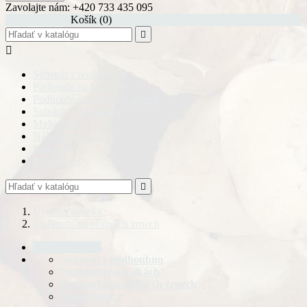
Zavolajte nám:
+420 733 435 095
shopping_cart
Košík
(0)


Substrát s podhoubím
Podhoubí na kolkách
Podhoubí na obilných zrnech
Substrát + podhoubí
Mykorhizní
Nářadí a pomůcky
Substrát
Lesní Houby

Úvodná stránka
Podhoubí na obilných zrnech
Úvodná stránka
Substrát s podhoubím
Podhoubí na kolkách
Podhoubí na obilných zrnech
Mykorhizní