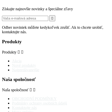
Získajte najnovšie novinky a špeciálne zľavy

Odber noviniek môžete kedykoľvek zrušiť. Ak to chcete urobiť,
kontaktujte nás.
Produkty
Produkty


Akcia
Nové produkty
Najpredávanejšie
Naša spoločnosť
Naša spoločnosť


OBCHODNÍ PODMÍNKY
Podmínky ochrany osobních údajů
Kontaktujte nás