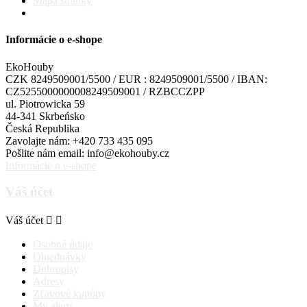
Mapa stránky
Informácie o e-shope
EkoHouby
CZK 8249509001/5500 / EUR : 8249509001/5500 / IBAN:
CZ5255000000008249509001 / RZBCCZPP
ul. Piotrowicka 59
44-341 Skrbeńsko
Česká Republika
Zavolajte nám:
+420 733 435 095
Pošlite nám email:
info@ekohouby.cz
Informácie o e-shope
Váš účet
Váš účet


Osobné údaje
Objednávky
Dobropisy
Adresy
Zľavové kupóny
My alerts