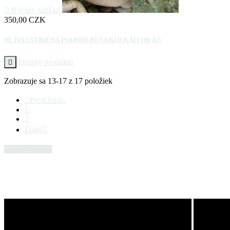

Rýchly náhľad
Cena
350,00 CZK
HLÍVA USTŘIČNÁ PODHOUBÍ NA KOLKÁH 100 KS
Detaily produktu

Zobrazuje sa 13-17 z 17 položiek

Predchádz.
1
2
Ďalej

Naspäť hore
