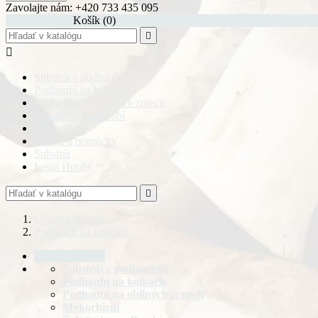
Zavolajte nám:
+420 733 435 095
shopping_cart
Košík
(0)


Substrát s podhoubím
Podhoubí na kolkách
Podhoubí na obilných zrnech
Substrát + podhoubí
Mykorhizní
Nářadí a pomůcky
Substrát
Lesní Houby

Úvodná stránka
Podhoubí na kolkách
Úvodná stránka
Substrát s podhoubím
Podhoubí na kolkách
Podhoubí na obilných zrnech
Mykorhizní