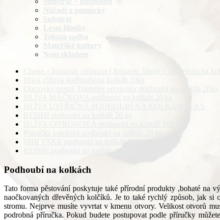
Substrát + podhoubí
Nářadí a pomůcky
Substrát
Lesní Houby
Tekutá sadba
Mateřšké kultury
Není skladem
Chaga – Inonotus obliquus ( Rezavec šikmý ), mycelium na kolí
Hlíva růžová podhoubí na kolkáh 20ks
Ouctovky pestré Trametes versicolor podhoubí na kolkáh 20ks
HLÍVA MÁČKOVA podhoubí na kolkáh 20 ks
HLÍVA USTŘIČNÁ PODHOUBÍ NA KOLKÁH 20 KS
REISHI podhoubí na kolkáh 20 ks
HLÍVA CITRONOVÁ podhoubí na kolkáh 100 ks
Polnička topolová podhoubí na kolkáh 20 ks
SHII TAKE podhoubí na kolkáh 20 ks
REISHI podhoubí na kolkáh 100 ks
Podhoubí na kolkách
Tato forma pěstování poskytuje také přírodní produkty ,bohaté na
naočkovaných dřevěných kolčíků. Je to také rychlý způsob, jak si 
stromu. Nejprve musíte vyvrtat v kmenu otvory. Velikost otvorů mu
podrobná příručka. Pokud budete postupovat podle příručky můžete 