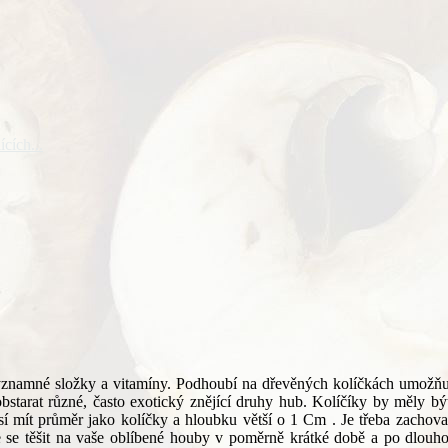
cích...
 významné složky a vitamíny. Podhoubí na dřevěných kolíčkách umožňu
obstarat různé, často exotický znějící druhy hub. Kolíčíky by měly b
sí mít průměr jako kolíčky a hloubku větší o 1 Cm . Je třeba zachov
se těšit na vaše oblíbené houby v poměrně krátké době a po dlouhou d