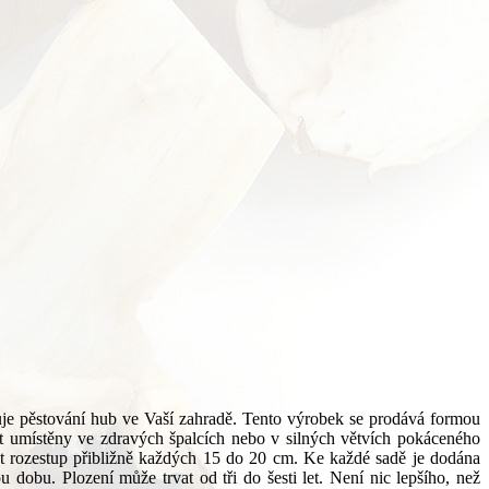
je pěstování hub ve Vaší zahradě. Tento výrobek se prodává formou
ýt umístěny ve zdravých špalcích nebo v silných větvích pokáceného
at rozestup přibližně každých 15 do 20 cm. Ke každé sadě je dodána
obu. Plození může trvat od tři do šesti let. Není nic lepšího, než