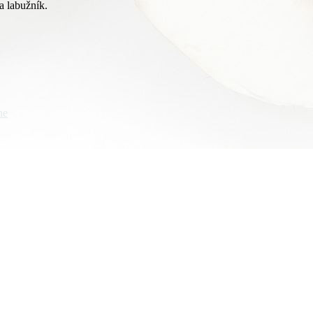
a labužník.
ne