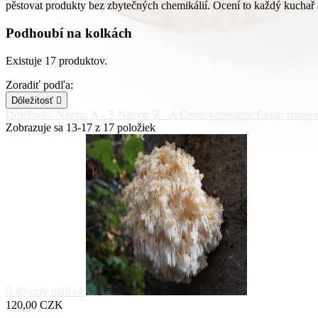
pěstovat produkty bez zbytečných chemikálií. Ocení to každý kuchař 
Podhoubí na kolkách
Existuje 17 produktov.
Zoradiť podľa:
Dôležitosť

Dôležitosť
Názvu: A - Z
Názvu: Z - A
Cena: vzostupne
Cena: zostup
Zobrazuje sa 13-17 z 17 položiek

Rýchly náhľad
Cena
120,00 CZK