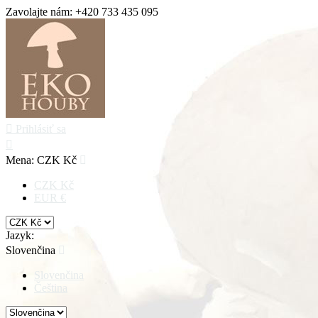
Zavolajte nám:
+420 733 435 095

Prihlásiť sa

Mena:
CZK Kč

CZK Kč
EUR €
Jazyk:
Slovenčina

Slovenčina
Čeština