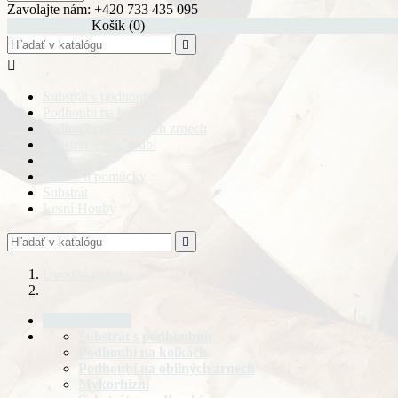
Zavolajte nám:
+420 733 435 095
shopping_cart
Košík
(0)


Substrát s podhoubím
Podhoubí na kolkách
Podhoubí na obilných zrnech
Substrát + podhoubí
Mykorhizní
Nářadí a pomůcky
Substrát
Lesní Houby

Úvodná stránka
Úvodná stránka
Substrát s podhoubím
Podhoubí na kolkách
Podhoubí na obilných zrnech
Mykorhizní