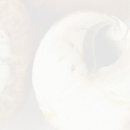
tromů.
cích...
TOVÁNÍ HUB