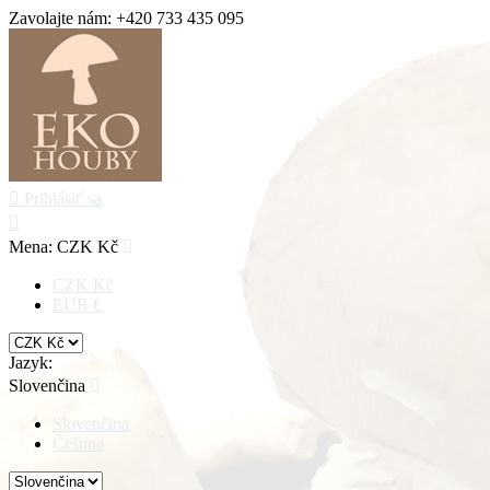
Zavolajte nám:
+420 733 435 095

Prihlásiť sa

Mena:
CZK Kč

CZK Kč
EUR €
Jazyk:
Slovenčina

Slovenčina
Čeština