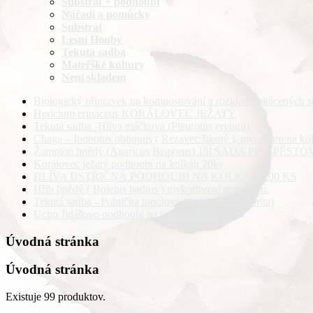
Substrát + podhoubí
Nářadí a pomůcky
Substrát
Lesní Houby
Tekutá sadba
Mateřšké kultury
Není skladem
Biologický přípravek na kompostování a rozklad pokácených s
Hericium erinaceus KORÁLOVEC JEŽATÝ
Tekutá sadba -Hlíva máčková (Pleurotus eryngii)
Chaga – Inonotus obliquus ( Rezavec šikmý ), mycelium na kolí
Žampion hnědý (Agaricus Bisporus) 15l SADA PRO PĚS
Korálovec ježatý podhoubí na kolkáh 20ks
HLÍVA USTŘIČNÁ PODHOUBÍ NA KOLKÁH 100 KS
Hřib hnědý ( Boletus badius ) mykorhyzní mycelium.
Tekutá sadba - Polnička topolová (Agrocybe Aegerita)
Ucho Jidášovo podhoubí na kolkáh 100ks
Úvodná stránka
Úvodná stránka
Existuje 99 produktov.