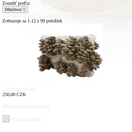
Zoradiť podľa:
Dôležitosť

Dôležitosť
Názvu: A - Z
Názvu: Z - A
Cena: vzostupne
Cena: zostup
Zobrazuje sa 1-12 z 99 položiek

Rýchly náhľad
Cena
250,00 CZK
Hlíva ústřičná substrát 15 kg
Detaily produktu
