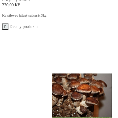
Cena
230,00 Kč
Korálovec ježatý substrát 3kg
Detaily produktu
