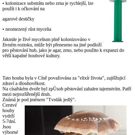
• kolonizace substrátu nebo zrna je rychlejší, lze
použít i k očkování na
agarové destičky
• neomezený růst mycelia
Jakmile je živé mycelium plně kolonizováno v
živném roztoku, může být přeneseno na jiné podloží
pro pěstování hub, jako je agar, zrno, nebo použito k expanzi do
větší kapalné houbové kultury.
Tato houba byla v Cíně považována za "elixír života", zajišžujicí
zdraví a dlouhověkost.
Na císařském dvoře byl zpŮsob pěstování zahalen tajemstvím. Patří
mezi nejrozšířenější druh.
Známá je pod jménem "Tvrdák jedlý".
Cerstvé
houby
vydrží
5-7dní.
Jsou
výborné