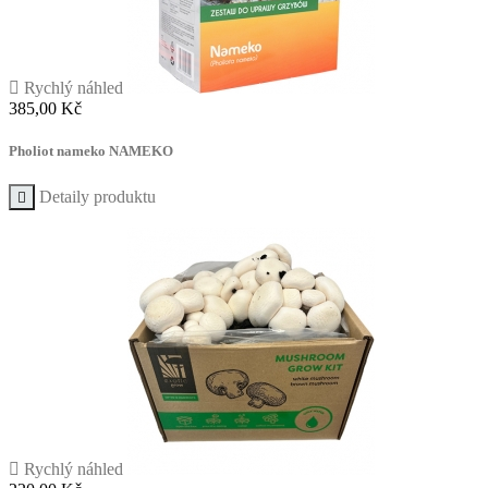

Rychlý náhled
Cena
385,00 Kč
Pholiot nameko NAMEKO
Detaily produktu


Rychlý náhled