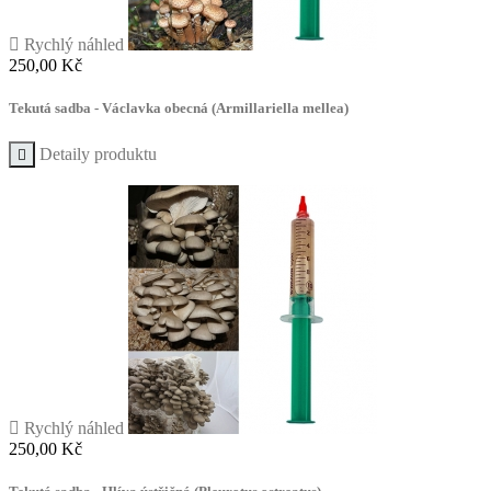

Rychlý náhled
Cena
250,00 Kč
Tekutá sadba - Václavka obecná (Armillariella mellea)
Detaily produktu


Rychlý náhled
Cena
250,00 Kč