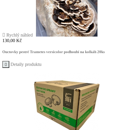

Rychlý náhled
Cena
130,00 Kč
Ouctovky pestré Trametes versicolor podhoubí na kolkáh 20ks
Detaily produktu
