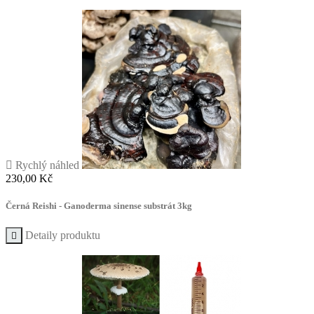

Rychlý náhled
Cena
230,00 Kč
Černá Reishi - Ganoderma sinense substrát 3kg
Detaily produktu
