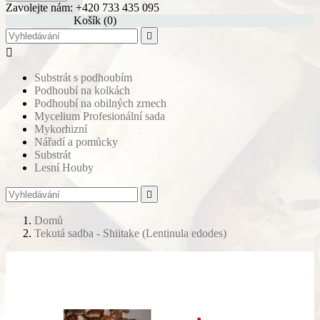
Zavolejte nám:
+420 733 435 095
shopping_cart
Košík
(0)


Substrát s podhoubím
Podhoubí na kolkách
Podhoubí na obilných zrnech
Mycelium Profesionální sada
Mykorhizní
Nářadí a pomůcky
Substrát
Lesní Houby

Domů
Tekutá sadba - Shiitake (Lentinula edodes)