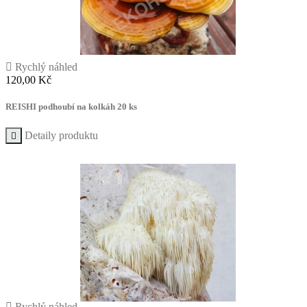

Rychlý náhled
Cena
120,00 Kč
REISHI podhoubí na kolkáh 20 ks
Detaily produktu


Rychlý náhled