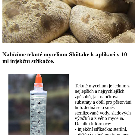
Nabízíme tekuté mycelium Shiitake k aplikaci v 10
ml injekční stříkačce.
Tekuté mycelium je jedním z
nejlepších a nejrychlejších
způsobů, jak naočkovat
substráty a obilí pro pěstování
hub. Jedná se o směs
sterilizované vody, sladových
výtažků a živého mycelia.
Detailní informace:
• injekční stříkačka: sterilní,
zajištěná uzávěrem typu luer