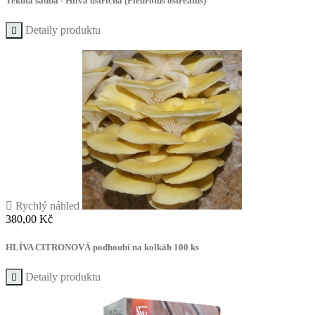
Tekutá sadba - Hlíva ústřičná (Pleurotus ostreatus)
Detaily produktu


Rychlý náhled
Cena
380,00 Kč
HLÍVA CITRONOVÁ podhoubí na kolkáh 100 ks
Detaily produktu
