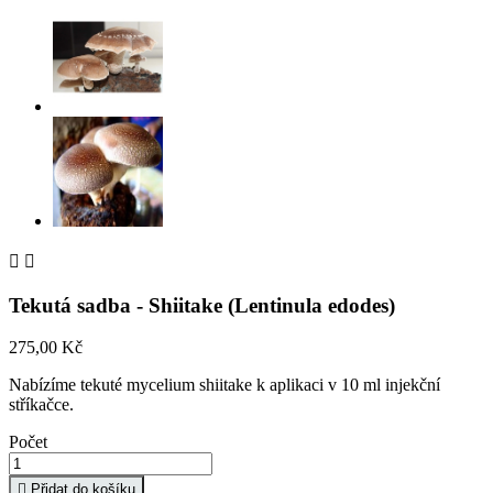


Tekutá sadba - Shiitake (Lentinula edodes)
275,00 Kč
Nabízíme tekuté mycelium shiitake k aplikaci v 10 ml injekční
stříkačce.
Počet

Přidat do košíku