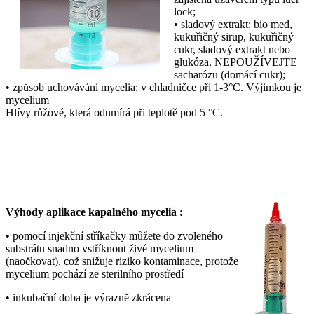
lock;
• sladový extrakt: bio med,
kukuřičný sirup, kukuřičný
cukr, sladový extrakt nebo
glukóza. NEPOUŽÍVEJTE
sacharózu (domácí cukr);
• způsob uchovávání mycelia: v chladničce při 1-3°C. Výjimkou je
mycelium
Hlívy růžové, která odumírá při teplotě pod 5 °C.
Výhody aplikace kapalného mycelia :
• pomocí injekční stříkačky můžete do zvoleného
substrátu snadno vstříknout živé mycelium
(naočkovat), což snižuje riziko kontaminace, protože
mycelium pochází ze sterilního prostředí
• inkubační doba je výrazně zkrácena