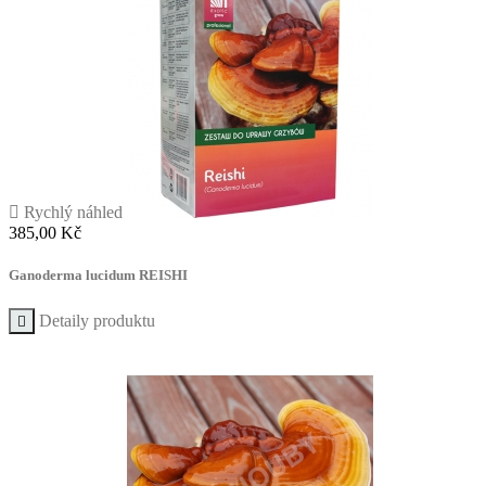

Rychlý náhled
Cena
385,00 Kč
Ganoderma lucidum REISHI
Detaily produktu
