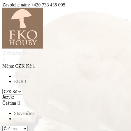
Zavolejte nám:
+420 733 435 095

Přihlásit se

Měna:
CZK Kč

CZK Kč
EUR €
Jazyk:
Čeština

Slovenčina
Čeština