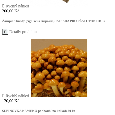

Rychlý náhled
Cena
200,00 Kč
Žampion hnědý (Agaricus Bisporus) 15l SADA PRO PĚSTOVÁNÍ HUB
Detaily produktu


Rychlý náhled
Cena
120,00 Kč
ŠUPINOVKA NAMEKO podhoubí na kolkáh 20 ks