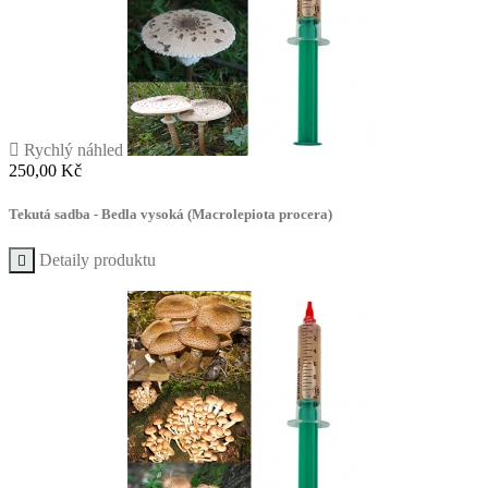

Rychlý náhled
Cena
250,00 Kč
Tekutá sadba - Bedla vysoká (Macrolepiota procera)
Detaily produktu
