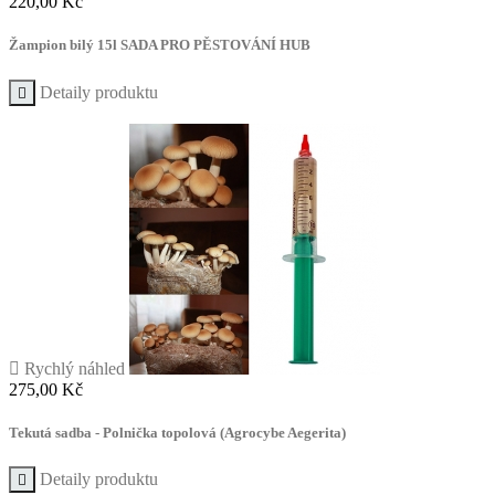
Cena
220,00 Kč
Žampion bilý 15l SADA PRO PĚSTOVÁNÍ HUB
Detaily produktu


Rychlý náhled
Cena
275,00 Kč
Tekutá sadba - Polnička topolová (Agrocybe Aegerita)
Detaily produktu
