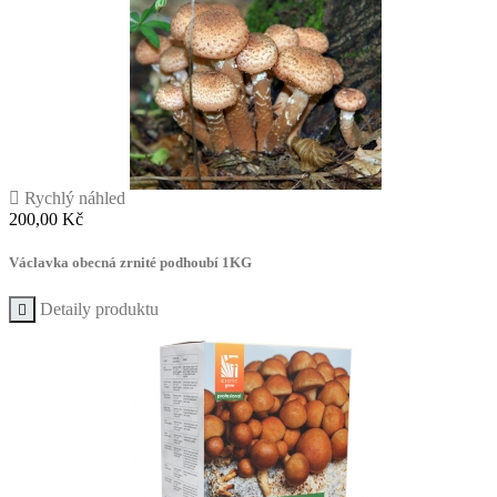

Rychlý náhled
Cena
200,00 Kč
Václavka obecná zrnité podhoubí 1KG
Detaily produktu
