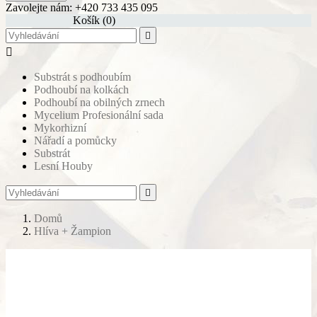
Zavolejte nám:
+420 733 435 095
shopping_cart
Košík
(0)


Substrát s podhoubím
Podhoubí na kolkách
Podhoubí na obilných zrnech
Mycelium Profesionální sada
Mykorhizní
Nářadí a pomůcky
Substrát
Lesní Houby

Domů
Hlíva + Žampion