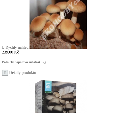

Rychlý náhled
Cena
239,00 Kč
Polnička topolová substrát 3kg
Detaily produktu
