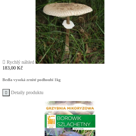

Rychlý náhled
Cena
183,00 Kč
Bedla vysoká zrnité podhoubí 1kg
Detaily produktu
