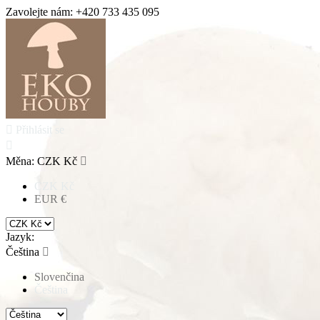
Zavolejte nám:
+420 733 435 095

Přihlásit se

Měna:
CZK Kč

CZK Kč
EUR €
Jazyk:
Čeština

Slovenčina
Čeština