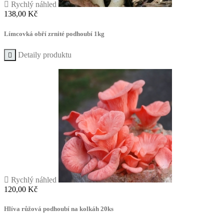

Rychlý náhled
Cena
138,00 Kč
Límcovká obří zrnité podhoubí 1kg
Detaily produktu


Rychlý náhled
Cena
120,00 Kč
Hlíva růžová podhoubí na kolkáh 20ks