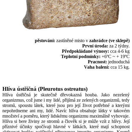
pěstování:
zastíněné misto v
zahrádce (ve sklepě)
První úroda:
za 2 týdny.
Předpokládané výnosy:
cca 4-6 kg
Teplotní podmínky:
+6ºC ~ + 19ºC
Pracnost:
jednoduchá
Vaha balení:
cca 15 kg.
Hlíva ústřičná (Pleurotus ostreatus)
Hlíva ústřičná je skutečně dřevokazná houba. Jako nezelený
organizmus, což jsme i my lidé, přijímá ze zelených organizmů, tedy
stromů, spoustu látek, které jsou pro její život potřebné a kterými
nepohrdneme ani my, lidé. Navíc hlíva obsahuje látky v takovém
množství a poměru, který lidskému organizmu maximálně vyhovuje.
Hlíva si bere živiny ze stromů a člověk si je může vzít z hlívy. Její
příznivé účinky spočívaji hlavné v látkách, které mají schopnost
aktivovat buńky zajištující přirozenou imunitu organizmu. Kromě