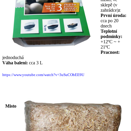
sklepě (v
zahrádce)z
První úroda:
cca po 20
dnech
Teplotní
podmínky:
+12ºC ~ +
21ºC
Pracnost:
jednoduchá
Váha baleni:
cca 3 L
https://www.youtube.com/watch?v=3uSuCObEE9U
Misto