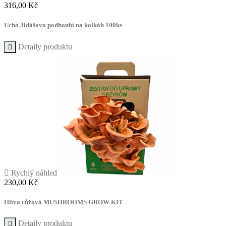
Cena
316,00 Kč
Ucho Jidášovo podhoubí na kolkáh 100ks
Detaily produktu


Rychlý náhled
Cena
230,00 Kč
Hlíva růžová MUSHROOMS GROW KIT
Detaily produktu
