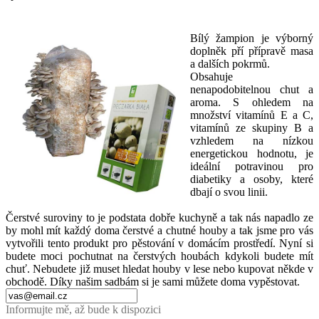
Bílý žampion je výborný
doplněk pří přípravě masa
a dalších pokrmů.
Obsahuje
nenapodobitelnou chut a
aroma. S ohledem na
množství vitamínů E a C,
vitamínů ze skupiny B a
vzhledem na nízkou
energetickou hodnotu, je
ideální potravinou pro
diabetiky a osoby, které
dbají o svou linii.
Čerstvé suroviny to je podstata dobře kuchyně a tak nás napadlo ze
by mohl mít každý doma čerstvé a chutné houby a tak jsme pro vás
vytvořili tento produkt pro pěstování v domácím prostředí. Nyní si
budete moci pochutnat na čerstvých houbách kdykoli budete mít
chuť. Nebudete již muset hledat houby v lese nebo kupovat někde v
obchodě. Díky našim sadbám si je sami můžete doma vypěstovat.
Informujte mě, až bude k dispozici