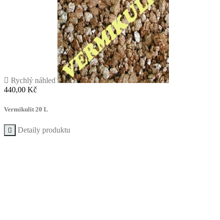

Rychlý náhled
Cena
440,00 Kč
Vermikulit 20 L
Detaily produktu
