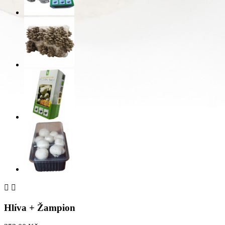


Hlíva + Žampion