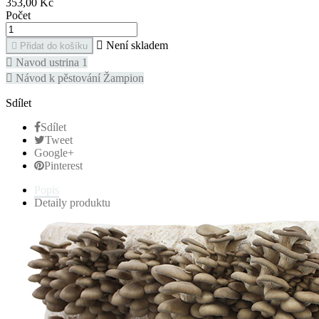
353,00 Kč
Počet

Není skladem

Přidat do košíku

Navod ustrina 1

Návod k pěstování Žampion
Sdílet
Sdílet
Tweet
Google+
Pinterest
Popis
Detaily produktu