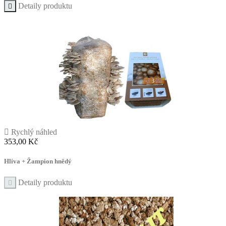
Detaily produktu


Rychlý náhled
Cena
353,00 Kč
Hlíva + Žampion hnědý
Detaily produktu
