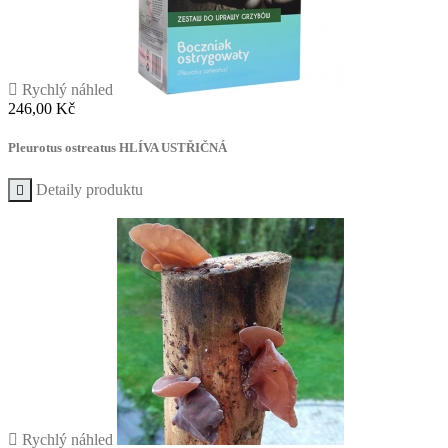

Rychlý náhled
Cena
246,00 Kč
Pleurotus ostreatus HLÍVA USTŘIČNÁ
Detaily produktu


Rychlý náhled