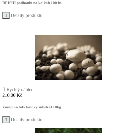
REISHI podhoubí na kolkáh 100 ks
Detaily produktu


Rychlý náhled
Cena
210,00 Kč
Žampion bilý hotový substrát 10kg
Detaily produktu
