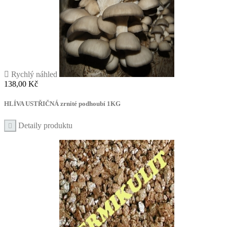

Rychlý náhled
Cena
138,00 Kč
HLÍVA USTŘIČNÁ zrnité podhoubí 1KG
Detaily produktu
