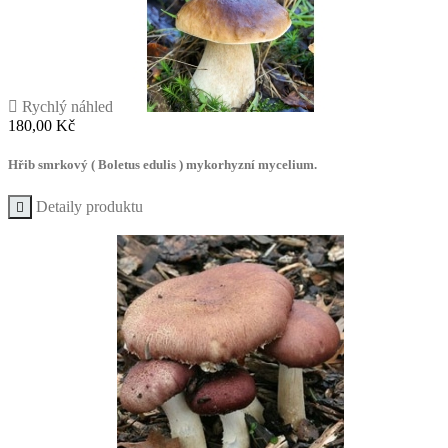

Rychlý náhled
Cena
180,00 Kč
Hřib smrkový ( Boletus edulis ) mykorhyzní mycelium.
Detaily produktu
