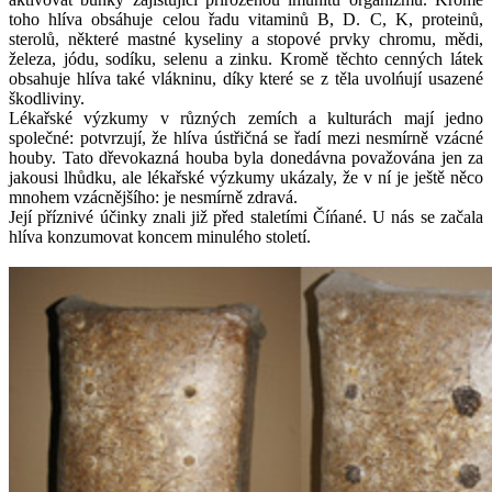
toho hlíva obsáhuje celou řadu vitaminů B, D. C, K, proteinů,
sterolů, některé mastné kyseliny a stopové prvky chromu, mědi,
železa, jódu, sodíku, selenu a zinku. Kromě těchto cenných látek
obsahuje hlíva také vlákninu, díky které se z těla uvolńují usazené
škodliviny.
Lékařské výzkumy v různých zemích a kulturách mají jedno
společné: potvrzují, že hlíva ústřičná se řadí mezi nesmírně vzácné
houby. Tato dřevokazná houba byla donedávna považována jen za
jakousi lhůdku, ale lékařské výzkumy ukázaly, že v ní je ještě něco
mnohem vzácnějšího: je nesmírně zdravá.
Její příznivé účinky znali již před staletími Číńané. U nás se začala
hlíva konzumovat koncem minulého století.