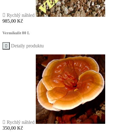

Rychlý náhled
Cena
985,00 Kč
Vermikulit 80 L
Detaily produktu


Rychlý náhled
Cena
350,00 Kč