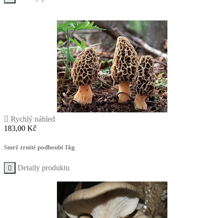

Rychlý náhled
Cena
183,00 Kč
Smrž zrnité podhoubí 1kg
Detaily produktu
