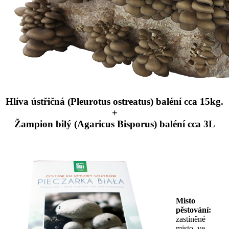
Hlíva ústřičná (Pleurotus ostreatus) baléní cca 15kg.
+
Žampion bilý (Agaricus Bisporus) baléní cca 3L
Misto
pěstování:
zastíněné
misto, ve