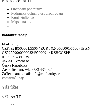
Naše společnost


Obchodní podmínky
Podmínky ochrany osobních údajů
Kontaktujte nás
Mapa stránky
kontaktní údaje
EkoHouby
CZK 8249509001/5500 / EUR : 8249509001/5500 / IBAN:
CZ5255000000008249509001 / RZBCCZPP
ul. Piotrowicka 59
44-341 Skrbeńsko
Česká Republika
Zavolejte nám:
+420 733 435 095
Zašlete nám e-mail:
info@ekohouby.cz
kontaktní údaje
Váš účet
Váš účet

