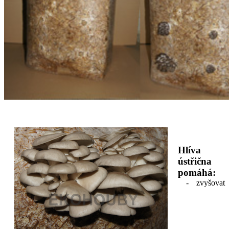
Hlíva
ústřična
pomáhá:
- zvyšovat