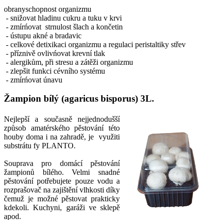
obranyschopnost organizmu
- snižovat hladinu cukru a tuku v krvi
- zmírńovat strnulost šlach a končetin
- ústupu akné a bradavic
- celkové detixikaci organizmu a regulaci peristaltiky střev
- příznivě ovlivńovat krevní tlak
- alergikům, při stresu a zátěži organizmu
- zlepšit funkci cévního systému
- zmírńovat únavu
Žampion bílý (agaricus bisporus) 3L.
Nejlepší a současně nejjednodušší
způsob amatérského pěstování této
houby doma i na zahradě, je využiti
substrátu fy PLANTO.
Souprava pro domácí pěstování
žampionů bílého. Velmi snadné
pěstování potřebujete pouze vodu a
rozprašovač na zajištění vlhkosti díky
čemuž je možné pěstovat prakticky
kdekoli. Kuchyni, garáži ve sklepě
apod.