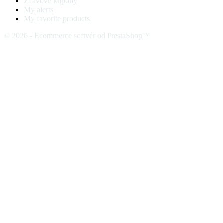
Zľavové kupóny
My alerts
My favorite products.
© 2026 - Ecommerce softvér od PrestaShop™