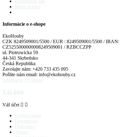
Kontaktujte nás
Mapa stránky
Informácie o e-shope
EkoHouby
CZK 8249509001/5500 / EUR : 8249509001/5500 / IBAN:
CZ5255000000008249509001 / RZBCCZPP
ul. Piotrowicka 59
44-341 Skrbeńsko
Česká Republika
Zavolajte nám:
+420 733 435 095
Pošlite nám email:
info@ekohouby.cz
Informácie o e-shope
Váš účet
Váš účet


Osobné údaje
Objednávky
Dobropisy
Adresy