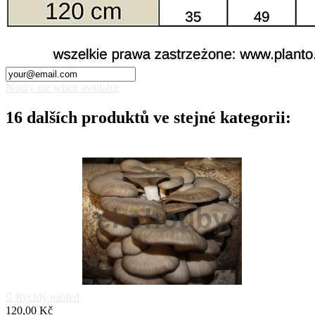
Notify me when available
16 dalších produktů ve stejné kategorii:

Rychlý náhled
Cena
120,00 Kč