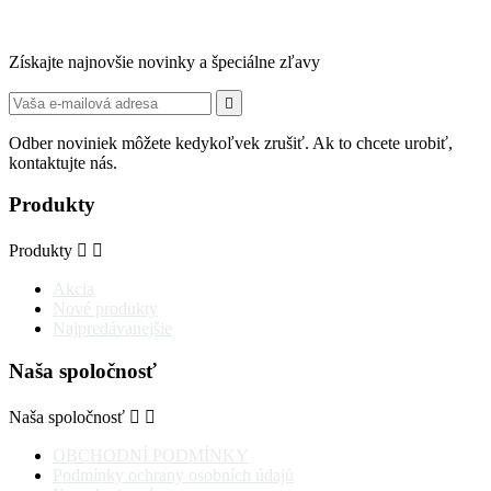
Získajte najnovšie novinky a špeciálne zľavy

Odber noviniek môžete kedykoľvek zrušiť. Ak to chcete urobiť,
kontaktujte nás.
Produkty
Produkty


Akcia
Nové produkty
Najpredávanejšie
Naša spoločnosť
Naša spoločnosť


OBCHODNÍ PODMÍNKY
Podmínky ochrany osobních údajů