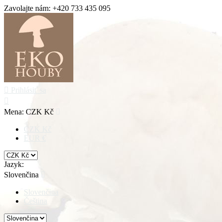
Zavolajte nám:
+420 733 435 095

Prihlásiť sa

Mena:
CZK Kč

CZK Kč
EUR €
Jazyk:
Slovenčina

Slovenčina
Čeština