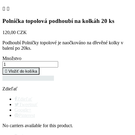


Polnička topolová podhoubí na kolkáh 20 ks
120,00 CZK
Podhoubí Polničky topolové je naočkováno na dřevěné kolky v
balení po 20ks.
Množstvo

Vložiť do košíka

pěstování hub na kolcích
Zdieľať
Zdieľať
Tweetnuť
Google+
Pinterest
No carriers available for this product.