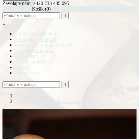
Zavolajte nám:
+420 733 435 095
shopping_cart
Košík
(0)


Substrát s podhoubím
Podhoubí na kolkách
Podhoubí na obilných zrnech
Substrát + podhoubí
Mykorhizní
Nářadí a pomůcky
Substrát
Lesní Houby

Úvodná stránka
Polnička topolová podhoubí na kolkáh 20 ks