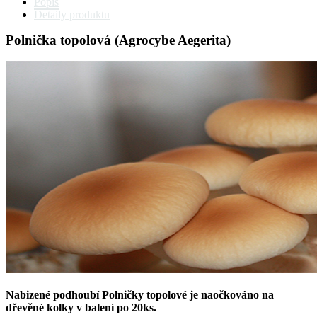
Popis
Detaily produktu
Polnička topolová (Agrocybe Aegerita)
Nabizené podhoubí Polničky topolové je naočkováno na
dřevěné kolky v balení po 20ks.