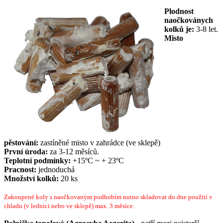
Plodnost
naočkoványch
kolků je:
3-8 let.
Misto
pěstování:
zastíněné misto v zahrádce (ve sklepě)
První úroda:
za 3-12 měsíců.
Teplotní podmínky:
+15ºC ~ + 23ºC
Pracnost:
jednoduchá
Množství kolků:
20 ks
Zakoupené koly s naočkovaným podhobím nutno skladovat do dne použití v
chladu (v lednici nebo ve sklepě) max. 3 měsíce.