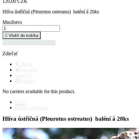
120,00 CZK
Hlíva ústřičná (Pleurotus ostreatus) baléní á 20ks
Množstvo

Vložiť do košíka

pěstování hub na kolcích
Zdieľať
Zdieľať
Tweetnuť
Google+
Pinterest
No carriers available for this product.
Popis
Detaily produktu
Hlíva ústřičná (Pleurotus ostreatus) baléní á 20ks