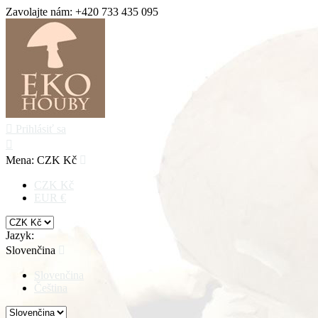
Zavolajte nám:
+420 733 435 095

Prihlásiť sa

Mena:
CZK Kč

CZK Kč
EUR €
Jazyk:
Slovenčina

Slovenčina
Čeština