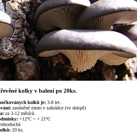
řevěné kolky v balení po 20ks.
aočkoványch kolků je:
3-8 let.
ování:
zastíněné misto v zahrádce (ve sklepě)
a:
za 3-12 měsíců.
odmínky:
+12ºC ~ + 21ºC
ednoduchá
olků:
20 ks.