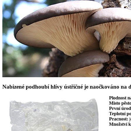
Nabizené podhoubí hlívy ústřičné je naočkováno na d
Plodnost n
Misto pěst
První úrod
Teplotní p
Pracnost:
j
Množství k