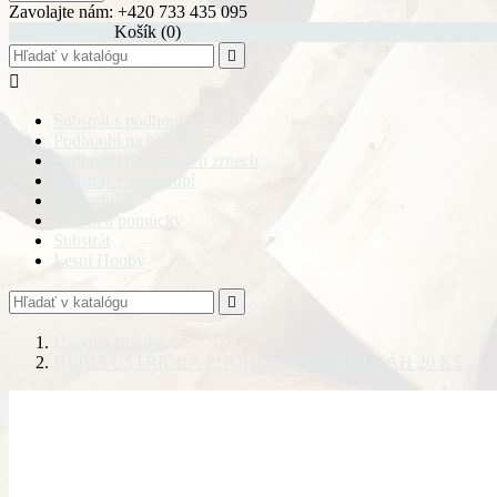
Zavolajte nám:
+420 733 435 095
shopping_cart
Košík
(0)


Substrát s podhoubím
Podhoubí na kolkách
Podhoubí na obilných zrnech
Substrát + podhoubí
Mykorhizní
Nářadí a pomůcky
Substrát
Lesní Houby

Úvodná stránka
HLÍVA USTŘIČNÁ PODHOUBÍ NA KOLKÁH 20 KS