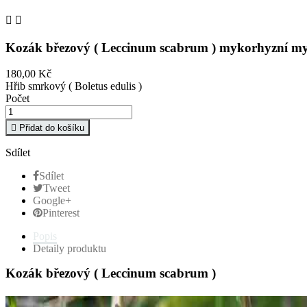


Kozák březový ( Leccinum scabrum ) mykorhyzní my
180,00 Kč
Hřib smrkový ( Boletus edulis )
Počet

Přidat do košíku
Sdílet
Sdílet
Tweet
Google+
Pinterest
Popis
Detaily produktu
Kozák březový ( Leccinum scabrum )