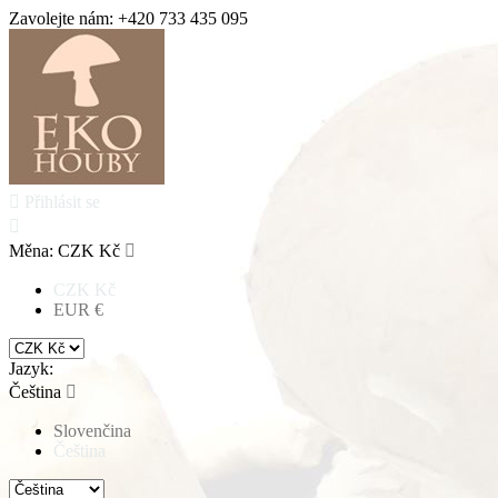
Zavolejte nám:
+420 733 435 095

Přihlásit se

Měna:
CZK Kč

CZK Kč
EUR €
Jazyk:
Čeština

Slovenčina
Čeština