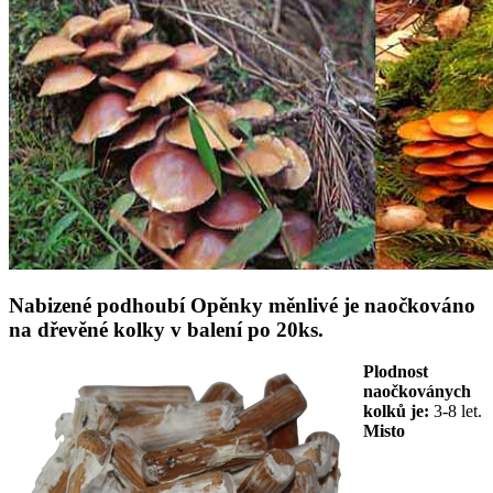
Nabizené podhoubí Opěnky měnlivé je naočkováno
na dřevěné kolky v balení po 20ks.
Plodnost
naočkoványch
kolků je:
3-8 let.
Misto