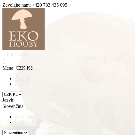
Zavolajte nám:
+420 733 435 095

Prihlásiť sa

Mena:
CZK Kč

CZK Kč
EUR €
Jazyk:
Slovenčina

Slovenčina
Čeština