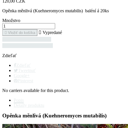
120,00 CZK
Opěnka měnlivá (Kuehneromyces mutabilis) baléní á 20ks
Množstvo

Vypredané

Vložiť do košíka

pěstování hub na kolcích

Tabulka množství količků
Zdieľať
Zdieľať
Tweetnuť
Google+
Pinterest
No carriers available for this product.
Popis
Detaily produktu
Opěnka měnlivá (Kuehneromyces mutabilis)