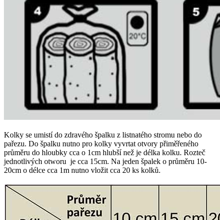
Kolky se umistí do zdravého špalku z listnatého stromu nebo do
pařezu. Do špalku nutno pro kolky vyvrtat otvory přiměřeného
průměru do hloubky cca o 1cm hlubší než je délka kolku. Rozteč
jednotlivých otworu je cca 15cm. Na jeden špalek o průměru 10-
20cm o délce cca 1m nutno vložit cca 20 ks kolků.