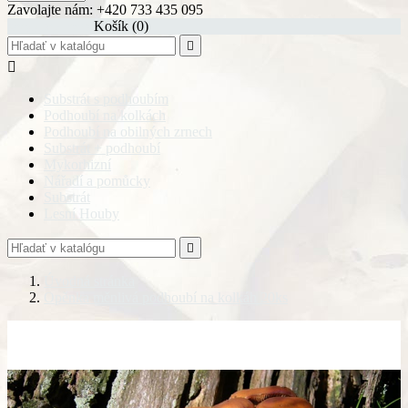
Zavolajte nám:
+420 733 435 095
shopping_cart
Košík
(0)


Substrát s podhoubím
Podhoubí na kolkách
Podhoubí na obilných zrnech
Substrát + podhoubí
Mykorhizní
Nářadí a pomůcky
Substrát
Lesní Houby

Úvodná stránka
Opěnka měnlivá podhoubí na kolkáh 20ks