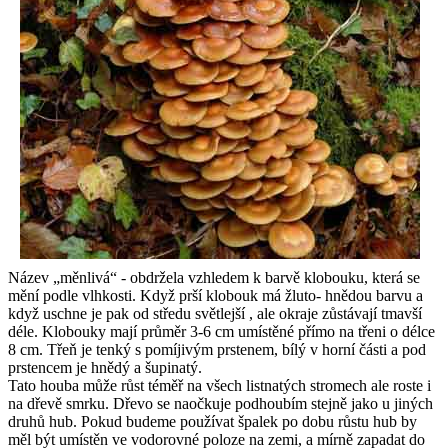
Název „měnlivá“ - obdržela vzhledem k barvě klobouku, která se
mění podle vlhkosti. Když prší klobouk má žluto- hnědou barvu a
když uschne je pak od středu světlejší , ale okraje zůstávají tmavší
déle. Klobouky mají průměr 3-6 cm umístěné přímo na třeni o délce
8 cm. Třeň je tenký s pomíjivým prstenem, bílý v horní části a pod
prstencem je hnědý a šupinatý.
Tato houba může růst téměř na všech listnatých stromech ale roste i
na dřevě smrku. Dřevo se naočkuje podhoubím stejně jako u jiných
druhů hub. Pokud budeme používat špalek po dobu růstu hub by
měl být umístěn ve vodorovné poloze na zemi, a mírně zapadat do