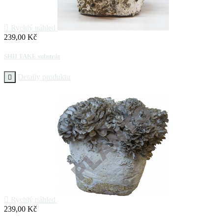

Rychlý náhled
Cena
239,00 Kč
SHII TAKE substrát
Detaily produktu


Rychlý náhled
Cena
239,00 Kč