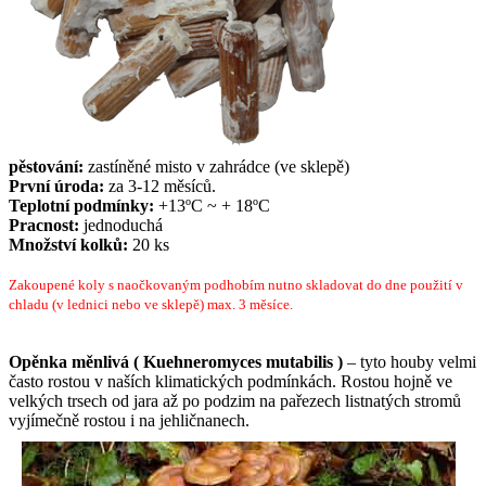
pěstování:
zastíněné misto v zahrádce (ve sklepě)
První úroda:
za 3-12 měsíců.
Teplotní podmínky:
+13ºC ~ + 18ºC
Pracnost:
jednoduchá
Množství kolků:
20 ks
Zakoupené koly s naočkovaným podhobím nutno skladovat do dne použití v
chladu (v lednici nebo ve sklepě) max. 3 měsíce.
Opěnka měnlivá ( Kuehneromyces mutabilis )
– tyto houby velmi
často rostou v naších klimatických podmínkách. Rostou hojně ve
velkých trsech od jara až po podzim na pařezech listnatých stromů
vyjímečně rostou i na jehličnanech.