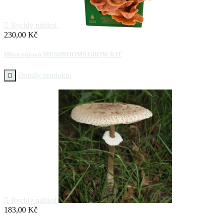

Rychlý náhled
Cena
230,00 Kč
Hlíva růžová MUSHROOMS GROW KIT
Detaily produktu


Rychlý náhled
Cena
183,00 Kč