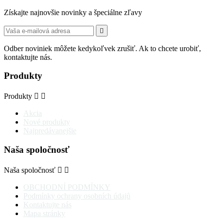
Získajte najnovšie novinky a špeciálne zľavy

Odber noviniek môžete kedykoľvek zrušiť. Ak to chcete urobiť,
kontaktujte nás.
Produkty
Produkty


Akcia
Nové produkty
Najpredávanejšie
Naša spoločnosť
Naša spoločnosť


OBCHODNÍ PODMÍNKY
Podmínky ochrany osobních údajů
Kontaktujte nás
Mapa stránky