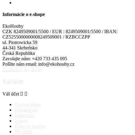
Informácie o e-shope
EkoHouby
CZK 8249509001/5500 / EUR : 8249509001/5500 / IBAN:
CZ5255000000008249509001 / RZBCCZPP
ul. Piotrowicka 59
44-341 Skrbeńsko
Česká Republika
Zavolajte nám:
+420 733 435 095
Pošlite nám email:
info@ekohouby.cz
Informácie o e-shope
Váš účet
Váš účet


Osobné údaje
Objednávky
Dobropisy
Adresy
Zľavové kupóny
My alerts