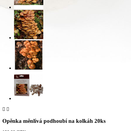


Opěnka měnlivá podhoubí na kolkáh 20ks