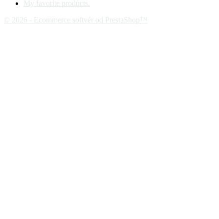
My favorite products.
© 2026 - Ecommerce softvér od PrestaShop™