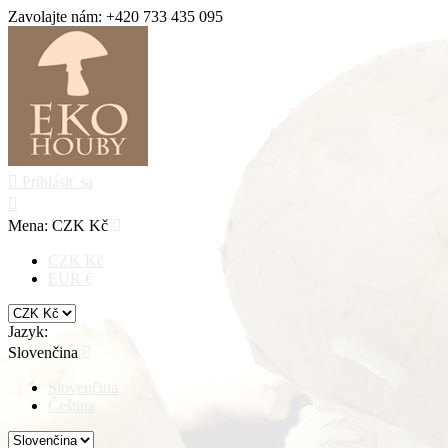
Zavolajte nám:
+420 733 435 095

Prihlásiť sa

Mena:
CZK Kč

CZK Kč
EUR €
Jazyk:
Slovenčina

Slovenčina
Čeština