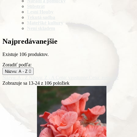
Nářadí a pomůcky
Substrát
Lesní Houby
Tekutá sadba
Mateřšké kultury
Není skladem
Najpredávanejšie
Existuje 106 produktov.
Zoradiť podľa:
Názvu: A - Z

Názvu: A - Z
Názvu: Z - A
Cena: vzostupne
Cena: zostupne
Zobrazuje sa 13-24 z 106 položiek