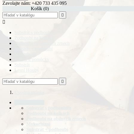
Zavolajte nám:
+420 733 435 095
shopping_cart
Košík
(0)


Substrát s podhoubím
Podhoubí na kolkách
Podhoubí na obilných zrnech
Substrát + podhoubí
Mykorhizní
Nářadí a pomůcky
Substrát
Lesní Houby

Úvodná stránka
Úvodná stránka
Substrát s podhoubím
Podhoubí na kolkách
Podhoubí na obilných zrnech
Mykorhizní
Substrát + podhoubí