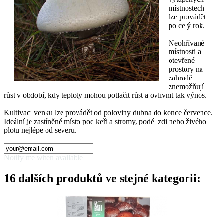
místnostech
lze provádět
po celý rok.
Neohřívané
místnosti a
otevřené
prostory na
zahradě
znemožňují
růst v období, kdy teploty mohou potlačit růst a ovlivnit tak výnos.
Kultivaci venku lze provádět od poloviny dubna do konce července.
Ideální je zastíněné místo pod keři a stromy, podél zdi nebo živého
plotu nejlépe od severu.
Notify me when available
16 dalších produktů ve stejné kategorii: