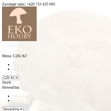
Zavolajte nám:
+420 733 435 095

Prihlásiť sa

Mena:
CZK Kč

CZK Kč
EUR €
Jazyk:
Slovenčina

Slovenčina
Čeština