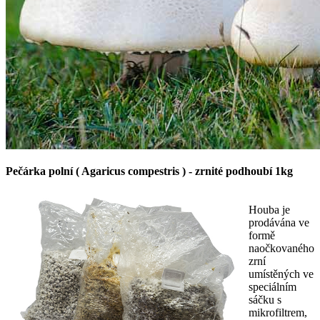
Pečárka polní ( Agaricus compestris )
-
zrnité podhoubí 1kg
Houba je
prodávána ve
formě
naočkovaného
zrní
umístěných ve
speciálním
sáčku s
mikrofiltrem,