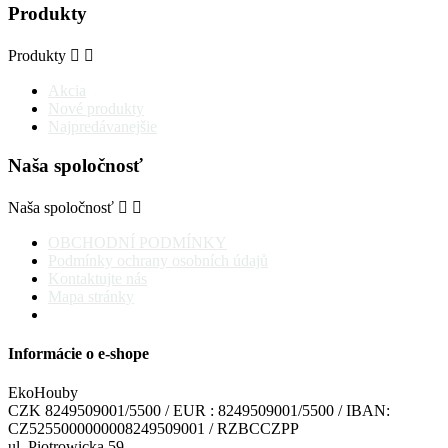
Produkty
Produkty


Akcia
Nové produkty
Najpredávanejšie
Naša spoločnosť
Naša spoločnosť


OBCHODNÍ PODMÍNKY
Podmínky ochrany osobních údajů
Kontaktujte nás
Mapa stránky
Informácie o e-shope
EkoHouby
CZK 8249509001/5500 / EUR : 8249509001/5500 / IBAN:
CZ5255000000008249509001 / RZBCCZPP
ul. Piotrowicka 59