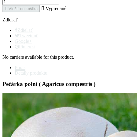

Vypredané

Vložiť do košíka
Zdieľať
Zdieľať
Tweetnuť
Google+
Pinterest
No carriers available for this product.
Popis
Detaily produktu
Pečárka polní ( Agaricus compestris )