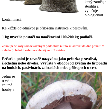
který zaručuje
sterilitu a
vylučuje
biologickou
kontaminaci.
Ke každé objednávce je přiložena instrukce k pěstování.
1 kg mycelia postačí na naočkování 100-200 kg podloží.
Zakoupené koly s naočkovaným podhobím nutno skladovat do dne použití v
chladu (v lednici nebo ve sklepě) max. 3 měsíce.
Pečarka polní je rovněž nazývána jako pečarka pravdivá,
šlechetná nebo divoká.
Vyrůstá v období od května do listopadu
na loukách, pastvinách, zahradách nebo příkopech u cest.
Jedna se
o velmi
chutné
houby s