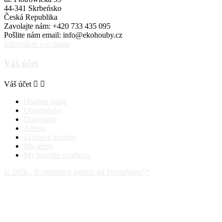
44-341 Skrbeńsko
Česká Republika
Zavolajte nám:
+420 733 435 095
Pošlite nám email:
info@ekohouby.cz
Informácie o e-shope
Váš účet
Váš účet


Osobné údaje
Objednávky
Dobropisy
Adresy
Zľavové kupóny
My alerts
My favorite products.
© 2026 - Ecommerce softvér od PrestaShop™