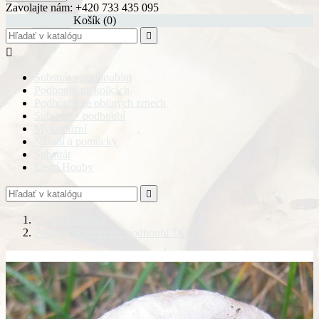
Zavolajte nám:
+420 733 435 095
shopping_cart
Košík
(0)


Substrát s podhoubím
Podhoubí na kolkách
Podhoubí na obilných zrnech
Substrát + podhoubí
Mykorhizní
Nářadí a pomůcky
Substrát
Lesní Houby

Úvodná stránka
Pečárka polní zrnité podhoubí 1KG