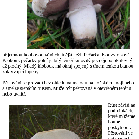
příjemnou houbovou vůní chutnější nežli Pečarka dvouvytrusová.
Klobouk pečarky polní je bílý téměř kulovitý později polokulovitý
až plochý. Mladý klobouk má okraj spojený s třnem tenkou blánou
zakryvající lupeny.
Pěstování se provádí bez ohledu na metodu na koňském hnoji nebo
slámě se slepičím trusem. Muže být pěstovaná v otevřeném terénu
nebo uvnitř.
Růst závisí na
podmínkách,
které můžeme
houbě
poskytnout.
Pěstování ve
vytápěných